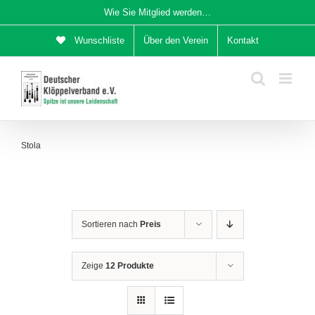
Zum
Wie Sie Mitglied werden…
Inhalt
Wunschliste
Über den Verein
Kontakt
springen
Stola
Sortieren nach
Preis
Zeige
12 Produkte