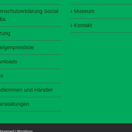
enschutzerklärung Social
Museum
ia
Kontakt
zung
eigenpreisliste
nloads
ks
dlerinnen und Händler
anstaltungen
 Reserved |
#byalinas