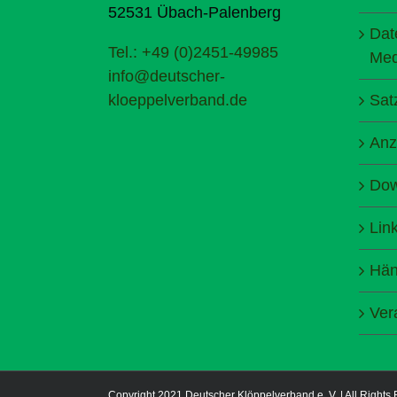
52531 Übach-Palenberg
Dat
Tel.: +49 (0)2451-49985
Med
info@deutscher-
kloeppelverband.de
Sat
Anz
Dow
Lin
Hän
Ver
Copyright 2021 Deutscher Klöppelverband e. V. | All Rights