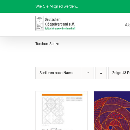
Zum
Wie Sie Mitglied werden…
Inhalt
springen
Ak
Torchon-Spitze
Sortieren nach
Name
Zeige
12 P