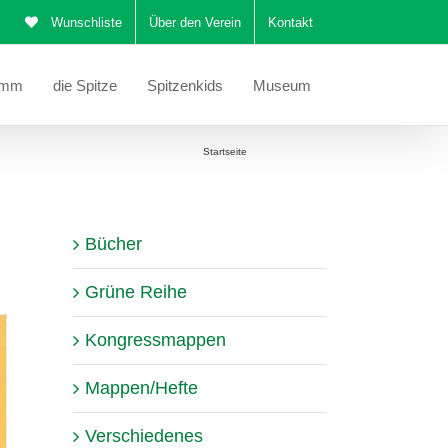
Wunschliste
Über den Verein
Kontakt
amm
die Spitze
Spitzenkids
Museum
Sie befinden sich hier:
Startseite
Torchon-Spitze
Bücher
Grüne Reihe
Kongressmappen
Mappen/Hefte
Verschiedenes