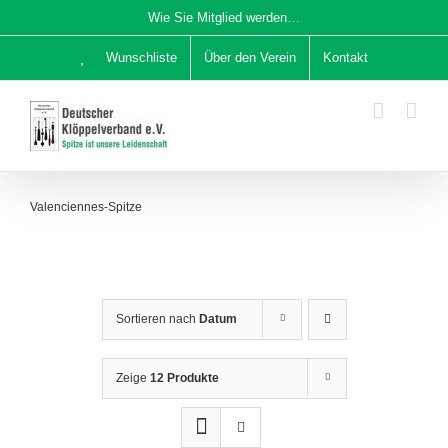
Zum
Wie Sie Mitglied werden…
Inhalt
Wunschliste
Über den Verein
Kontakt
springen
Valenciennes-Spitze
Sortieren nach
Datum
Zeige
12 Produkte