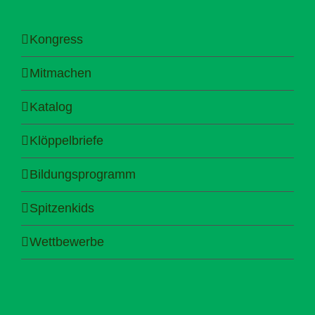
Kongress
Mitmachen
Katalog
Klöppelbriefe
Bildungsprogramm
Spitzenkids
Wettbewerbe