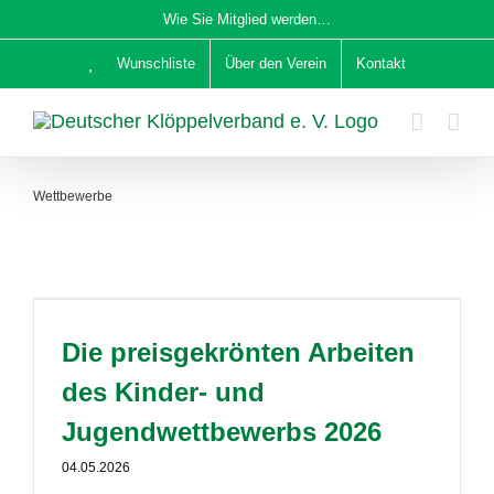
Zum
Wie Sie Mitglied werden…
Inhalt
Wunschliste
Über den Verein
Kontakt
springen
Wettbewerbe
Die preisgekrönten Arbeiten
des Kinder- und
Jugendwettbewerbs 2026
04.05.2026