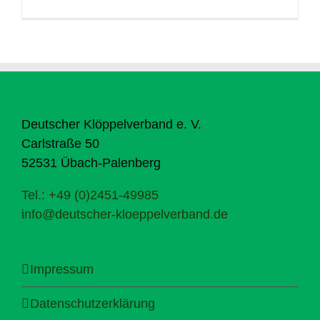
Deutscher Klöppelverband e. V.
Carlstraße 50
52531 Übach-Palenberg
Tel.: +49 (0)2451-49985
info@deutscher-kloeppelverband.de
Impressum
Datenschutzerklärung