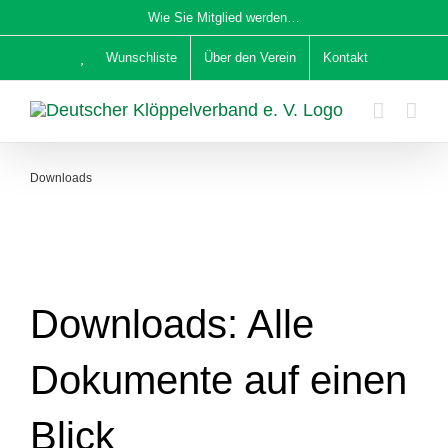
Zum
Wie Sie Mitglied werden…
Inhalt
Wunschliste
Über den Verein
Kontakt
springen
Downloads
Downloads: Alle
Dokumente auf einen
Blick