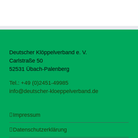
Deutscher Klöppelverband e. V.
Carlstraße 50
52531 Übach-Palenberg
Tel.: +49 (0)2451-49985
info@deutscher-kloeppelverband.de
Impressum
Datenschutzerklärung