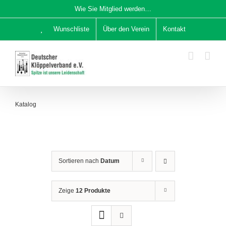
Zum
Wie Sie Mitglied werden…
Inhalt
Wunschliste
Über den Verein
Kontakt
springen
Katalog
Sortieren nach
Datum
Zeige
12 Produkte