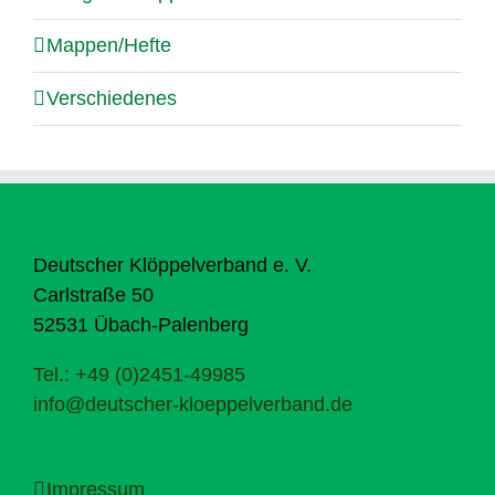
Mappen/Hefte
Verschiedenes
Deutscher Klöppelverband e. V.
Carlstraße 50
52531 Übach-Palenberg
Tel.: +49 (0)2451-49985
info@deutscher-kloeppelverband.de
Impressum