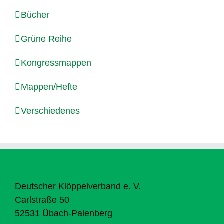
Bücher
Grüne Reihe
Kongressmappen
Mappen/Hefte
Verschiedenes
Deutscher Klöppelverband e. V.
Carlstraße 50
52531 Übach-Palenberg