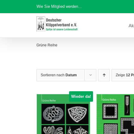
Zum
Wie Sie Mitglied werden…
Inhalt
springen
Ak
Grüne Reihe
Sortieren nach
Datum
Zeige
12 P
Wieder da!