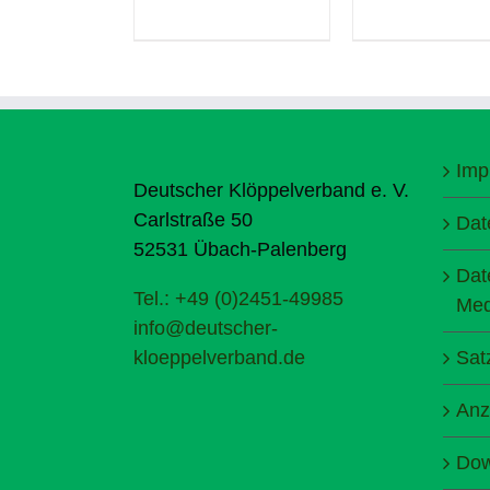
Imp
Deutscher Klöppelverband e. V.
Carlstraße 50
Dat
52531 Übach-Palenberg
Dat
Tel.: +49 (0)2451-49985
Med
info@deutscher-
kloeppelverband.de
Sat
Anz
Dow