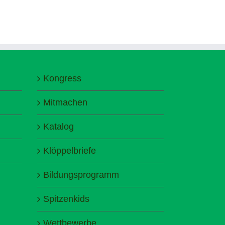
Kongress
Mitmachen
Katalog
Klöppelbriefe
Bildungsprogramm
Spitzenkids
Wettbewerbe