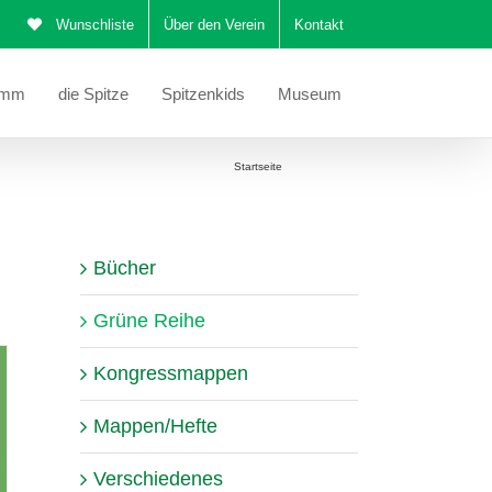
Wunschliste
Über den Verein
Kontakt
amm
die Spitze
Spitzenkids
Museum
Sie befinden sich hier:
Startseite
Grüne Reihe
Bücher
Grüne Reihe
Kongressmappen
Mappen/Hefte
Verschiedenes