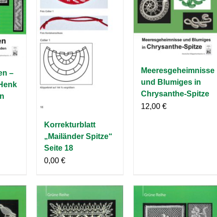
Meeresgeheimnisse
en –
und Blumiges in
 Henk
Chrysanthe-Spitze
en
12,00
€
Korrekturblatt
„Mailänder Spitze“
Seite 18
0,00
€