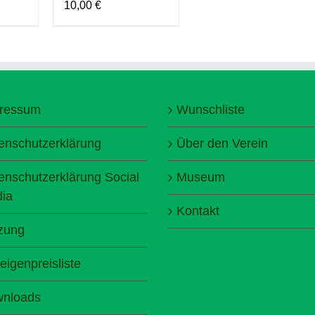
10,00
€
ressum
Wunschliste
enschutzerklärung
Über den Verein
enschutzerklärung Social
Museum
ia
Kontakt
zung
eigenpreisliste
nloads