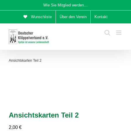
Zum
Wie Sie Mitglied werden…
Inhalt
Wunschliste
Über den Verein
Kontakt
springen
Ansichtskarten Teil 2
Neu
Ansichtskarten Teil 2
2,00
€