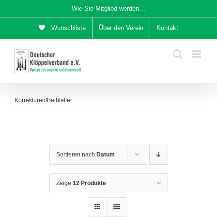
Zum
Wie Sie Mitglied werden…
Inhalt
Wunschliste
Über den Verein
Kontakt
springen
Korrekturen/Beiblätter
Sortieren nach
Datum
Zeige
12 Produkte