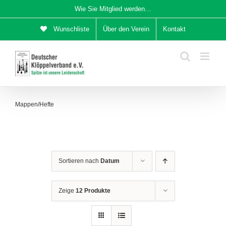
Zum
Wie Sie Mitglied werden…
Inhalt
Wunschliste
Über den Verein
Kontakt
springen
Mappen/Hefte
Sortieren nach
Datum
Zeige
12 Produkte