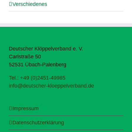
Verschiedenes
Deutscher Klöppelverband e. V.
Carlstraße 50
52531 Übach-Palenberg
Tel.: +49 (0)2451-49985
info@deutscher-kloeppelverband.de
Impressum
Datenschutzerklärung