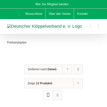
Zum
Wie Sie Mitglied werden…
Inhalt
Wunschliste
Über den Verein
Kontakt
springen
Freihandspitze
Sortieren nach
Datum
Zeige
12 Produkte