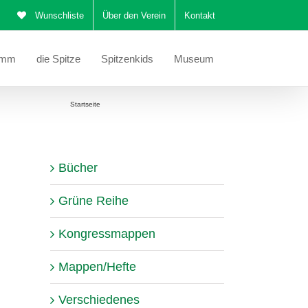
Wunschliste
Über den Verein
Kontakt
amm
die Spitze
Spitzenkids
Museum
ie befinden sich hier:
Startseite
Korrekturblatt Spitzen im Bauhausstil
Bücher
Grüne Reihe
Kongressmappen
Mappen/Hefte
Verschiedenes