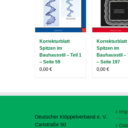
Korrekturblatt
Korrekturblatt
Spitzen im
Spitzen im
Bauhausstil – Teil 1
Bauhausstil – 
– Seite 59
– Seite 197
0,00
€
0,00
€
Imp
Deutscher Klöppelverband e. V.
Carlstraße 50
Dat