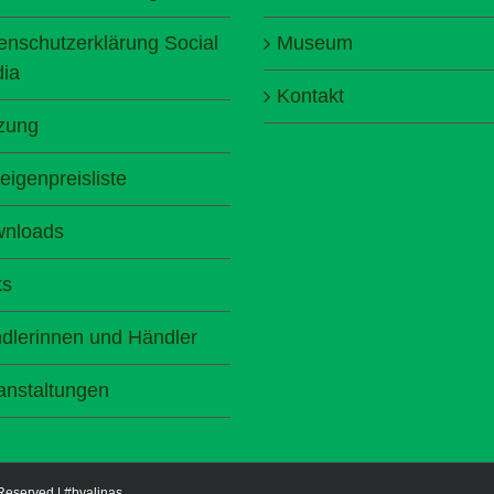
enschutzerklärung Social
Museum
ia
Kontakt
zung
eigenpreisliste
nloads
ks
dlerinnen und Händler
anstaltungen
 Reserved |
#byalinas