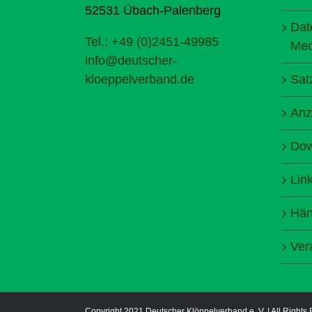
52531 Übach-Palenberg
Dat
Tel.: +49 (0)2451-49985
Med
info@deutscher-
kloeppelverband.de
Sat
Anz
Dow
Lin
Hän
Ver
Copyright 2021 Deutscher Klöppelverband e. V. | All Rights