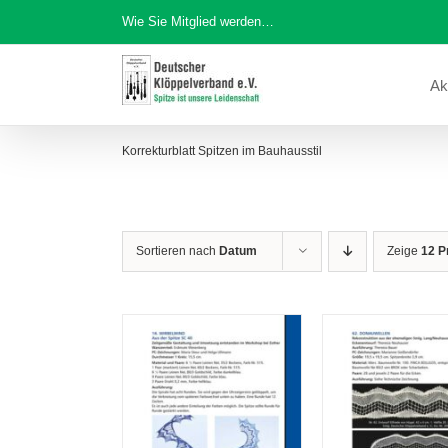
Zum
Wie Sie Mitglied werden…
Inhalt
springen
Ak
Korrekturblatt Spitzen im Bauhausstil
Sortieren nach
Datum
Zeige
12 P