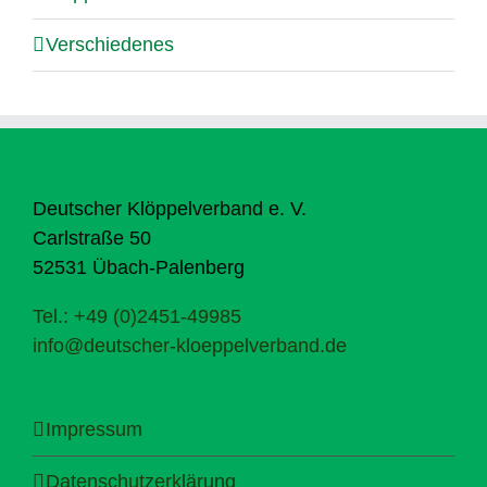
Verschiedenes
Deutscher Klöppelverband e. V.
Carlstraße 50
52531 Übach-Palenberg
Tel.: +49 (0)2451-49985
info@deutscher-kloeppelverband.de
Impressum
Datenschutzerklärung