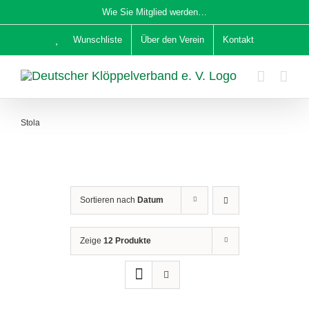
Zum
Wie Sie Mitglied werden…
Inhalt
Wunschliste
Über den Verein
Kontakt
springen
Stola
Sortieren nach
Datum
Zeige
12 Produkte