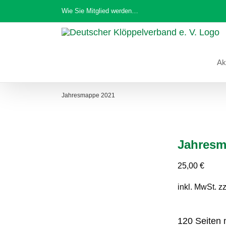
Zum
Wie Sie Mitglied werden…
Inhalt
springen
Ak
Jahresmappe 2021
Jahresm
25,00
€
inkl. MwSt.
zz
120 Seiten m