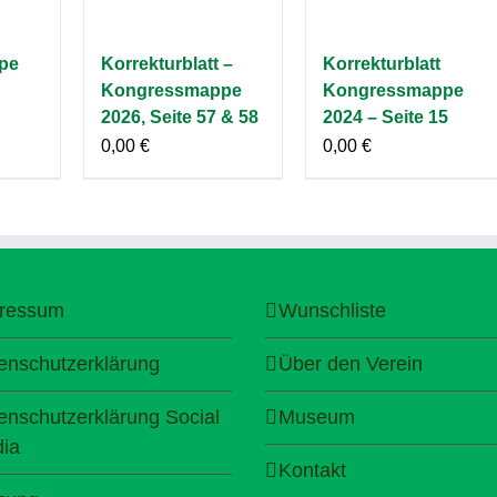
pe
Korrekturblatt –
Korrekturblatt
Kongressmappe
Kongressmappe
2026, Seite 57 & 58
2024 – Seite 15
0,00
€
0,00
€
ressum
Wunschliste
enschutzerklärung
Über den Verein
enschutzerklärung Social
Museum
ia
Kontakt