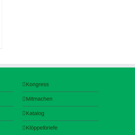
Kongress
Mitmachen
Katalog
Klöppelbriefe