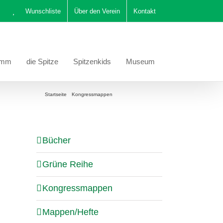
Wunschliste
Über den Verein
Kontakt
amm
die Spitze
Spitzenkids
Museum
befinden sich hier:
Startseite
Kongressmappen
Jahresmappe 2021
Bücher
Grüne Reihe
Kongressmappen
Mappen/Hefte