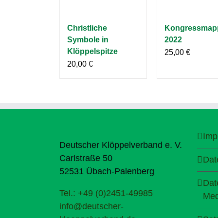
Christliche
Kongressmap
Symbole in
2022
Klöppelspitze
25,00
€
20,00
€
Imp
Deutscher Klöppelverband e. V.
Carlstraße 50
Dat
52531 Übach-Palenberg
Dat
Tel.: +49 (0)2451-49985
Med
info@deutscher-