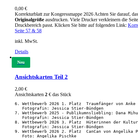
0,00
€
Korrekturblatt zur Kongressmappe 2026 Achten Sie darauf, dass
Originalgröße
ausdrucken. Viele Drucker verkleinern die Seite
Druckbereich passt. Klicken Sie bitte auf folgenden Link:
Korr
Seite 57 & 58
inkl. MwSt.
Details
Neu
Ansichtskarten Teil 2
2,00
€
Ansichtskarten
2
€ das Stück
6. Wettbewerb 2026 1. Platz  Traumfänger von Anke 
   Fotografin: Jessica Stier-Bündgen

7. Wettbewerb 2025 - Publikumnsliebling: Dana Mihu
   Fotografin: Jessica Stier-Bündgen

8. Wettbewerb 2026 3. Platz  Hüterinnen der Kultur
   Fotografin: Jessica Stier-Bündgen

9. Wettbewerb 2026 2. Platz  CanCan von Angelika P
   Foto: Angelika Pischke