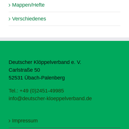
Mappen/Hefte
Verschiedenes
Deutscher Klöppelverband e. V.
Carlstraße 50
52531 Übach-Palenberg
Tel.: +49 (0)2451-49985
info@deutscher-kloeppelverband.de
Impressum