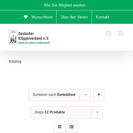
Zum
Wie Sie Mitglied werden…
Inhalt
Wunschliste
Über den Verein
Kontakt
springen
Katalog
Sortieren nach
Beliebtheit
Zeige
12 Produkte