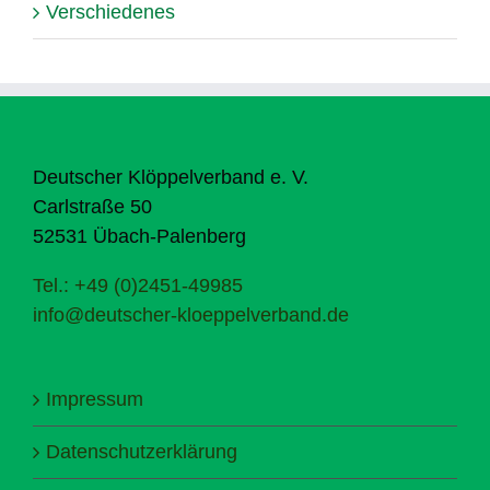
Verschiedenes
Deutscher Klöppelverband e. V.
Carlstraße 50
52531 Übach-Palenberg
Tel.: +49 (0)2451-49985
info@deutscher-kloeppelverband.de
Impressum
Datenschutzerklärung