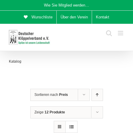
Zum
Wie Sie Mitglied werden…
Inhalt
Wunschliste
Über den Verein
Kontakt
springen
Katalog
Sortieren nach
Preis
Zeige
12 Produkte