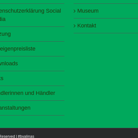
enschutzerklärung Social
Museum
ia
Kontakt
zung
eigenpreisliste
nloads
ks
dlerinnen und Händler
anstaltungen
 Reserved |
#byalinas