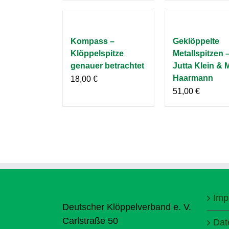
Kompass –
Geklöppelte
Klöppelspitze
Metallspitzen 
genauer betrachtet
Jutta Klein & 
Haarmann
18,00
€
51,00
€
Imp
Deutscher Klöppelverband e. V.
Carlstraße 50
Dat