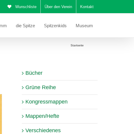
Wunschliste
Über den Verein
Kontakt
amm
die Spitze
Spitzenkids
Museum
Sie befinden sich hier:
Startseite
Katalog
Bücher
Grüne Reihe
Kongressmappen
Mappen/Hefte
Verschiedenes