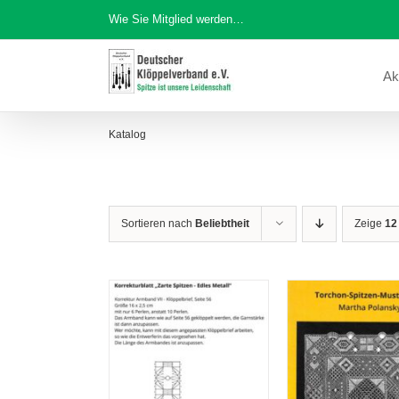
Zum
Wie Sie Mitglied werden…
Inhalt
springen
Ak
Katalog
Sortieren nach
Beliebtheit
Zeige
12