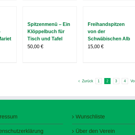
Spitzenmenü – Ein
Freihandspitzen
–
Klöppelbuch für
von der
Mariet
Tisch und Tafel
Schwäbischen Alb
50,00
€
15,00
€
Zurück
1
2
3
4
Vo
ressum
Wunschliste
enschutzerklärung
Über den Verein