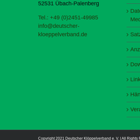
52531 Übach-Palenberg
Dat
Tel.: +49 (0)2451-49985
Med
info@deutscher-
kloeppelverband.de
Sat
Anz
Dow
Lin
Hän
Ver
Copyright 2021 Deutscher Klöppelverband e. V. | All Rights