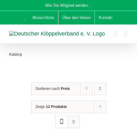
Zum
Wie Sie Mitglied werden…
Inhalt
Wunschliste
Über den Verein
Kontakt
springen
Katalog
Sortieren nach
Preis
Zeige
12 Produkte