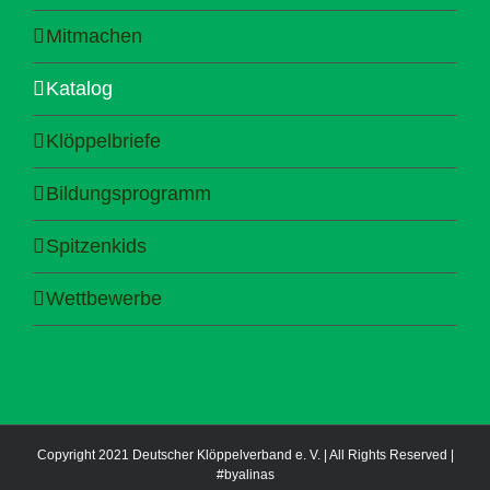
Mitmachen
Katalog
Klöppelbriefe
Bildungsprogramm
Spitzenkids
Wettbewerbe
Copyright 2021 Deutscher Klöppelverband e. V. | All Rights Reserved |
#byalinas