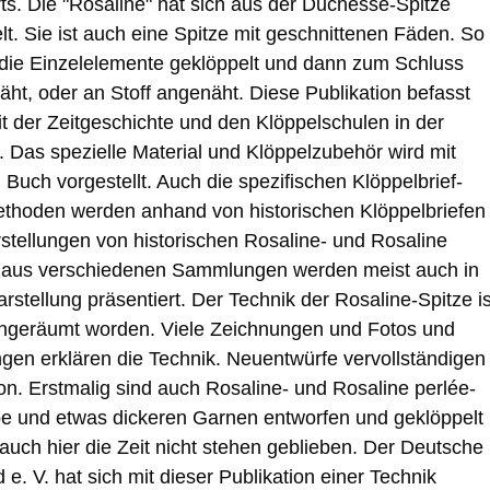
ts. Die "Rosaline" hat sich aus der Duchesse-Spitze
lt. Sie ist auch eine Spitze mit geschnittenen Fäden. So
die Einzelelemente geklöppelt und dann zum Schluss
ht, oder an Stoff angenäht. Diese Publikation befasst
it der Zeitgeschichte und den Klöppelschulen in der
Das spezielle Material und Klöppelzubehör wird mit
 Buch vorgestellt. Auch die spezifischen Klöppelbrief-
thoden werden anhand von historischen Klöppelbriefen
arstellungen von historischen Rosaline- und Rosaline
n aus verschiedenen Sammlungen werden meist auch in
rstellung präsentiert. Der Technik der Rosaline-Spitze is
ingeräumt worden. Viele Zeichnungen und Fotos und
ngen erklären die Technik. Neuentwürfe vervollständigen
ion. Erstmalig sind auch Rosaline- und Rosaline perlée-
be und etwas dickeren Garnen entworfen und geklöppelt
 auch hier die Zeit nicht stehen geblieben. Der Deutsche
e. V. hat sich mit dieser Publikation einer Technik