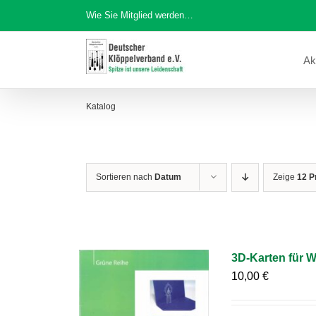
Zum
Wie Sie Mitglied werden…
Inhalt
springen
Ak
Katalog
Sortieren nach
Datum
Zeige
12 P
3D-Karten für 
10,00
€