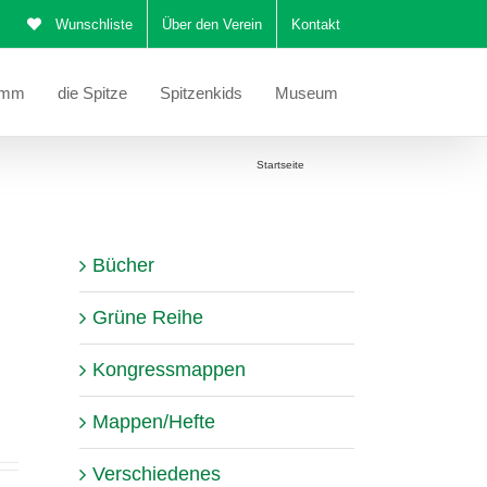
Wunschliste
Über den Verein
Kontakt
amm
die Spitze
Spitzenkids
Museum
Sie befinden sich hier:
Startseite
Katalog
Bücher
Grüne Reihe
Kongressmappen
Mappen/Hefte
Verschiedenes