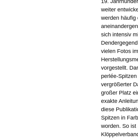
19. Jahrhunder
weiter entwicke
werden häufig 
aneinandergenä
sich intensiv m
Dendergegend. 
vielen Fotos im
Herstellungsme
vorgestellt. D
perlée-Spitze
vergrößerter Da
großer Platz e
exakte Anleitu
diese Publikat
Spitzen in Far
worden. So ist
Klöppelverband 