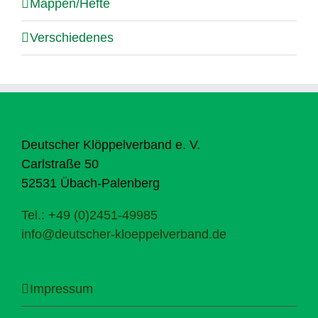
Mappen/Hefte
Verschiedenes
Deutscher Klöppelverband e. V.
Carlstraße 50
52531 Übach-Palenberg
Tel.: +49 (0)2451-49985
info@deutscher-kloeppelverband.de
Impressum