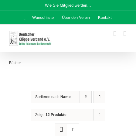
Zum
Wie Sie Mitglied werden…
Inhalt
Wunschliste
Über den Verein
Kontakt
springen
Bücher
Sortieren nach
Name
Zeige
12 Produkte