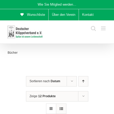
Zum
Wie Sie Mitglied werden…
Inhalt
Wunschliste
Über den Verein
Kontakt
springen
Bücher
Sortieren nach
Datum
Zeige
12 Produkte