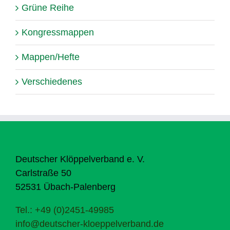
Grüne Reihe
Kongressmappen
Mappen/Hefte
Verschiedenes
Deutscher Klöppelverband e. V.
Carlstraße 50
52531 Übach-Palenberg
Tel.: +49 (0)2451-49985
info@deutscher-kloeppelverband.de