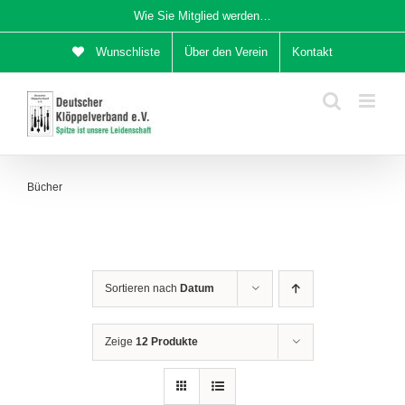
Zum
Wie Sie Mitglied werden…
Inhalt
Wunschliste
Über den Verein
Kontakt
springen
Bücher
Sortieren nach
Datum
Zeige
12 Produkte