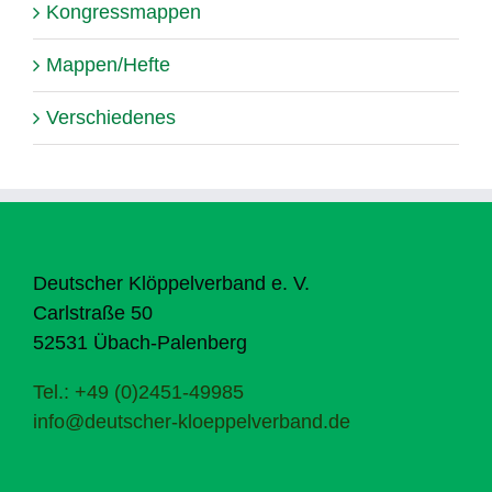
Kongressmappen
Mappen/Hefte
Verschiedenes
Deutscher Klöppelverband e. V.
Carlstraße 50
52531 Übach-Palenberg
Tel.: +49 (0)2451-49985
info@deutscher-kloeppelverband.de