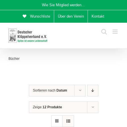
Zum
Wie Sie Mitglied werden…
Inhalt
Wunschliste
Über den Verein
Kontakt
springen
Bücher
Sortieren nach
Datum
Zeige
12 Produkte