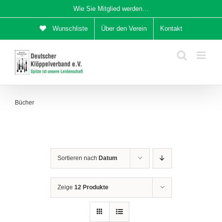
Zum
Wie Sie Mitglied werden…
Inhalt
Wunschliste
Über den Verein
Kontakt
springen
Bücher
Sortieren nach
Datum
Zeige
12 Produkte