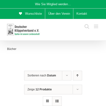
Zum
Wie Sie Mitglied werden…
Inhalt
Wunschliste
Über den Verein
Kontakt
springen
Bücher
Sortieren nach
Datum
Zeige
12 Produkte