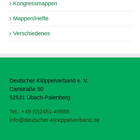
Kongressmappen
Mappen/Hefte
Verschiedenes
Deutscher Klöppelverband e. V.
Carlstraße 50
52531 Übach-Palenberg
Tel.: +49 (0)2451-49985
info@deutscher-kloeppelverband.de