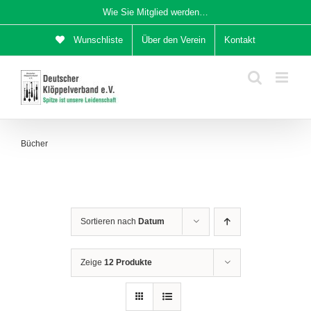
Zum
Wie Sie Mitglied werden…
Inhalt
Wunschliste
Über den Verein
Kontakt
springen
Bücher
Sortieren nach
Datum
Zeige
12 Produkte