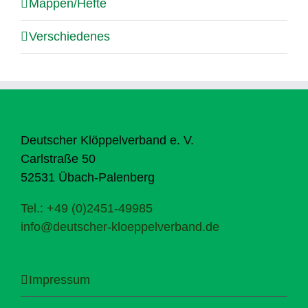
Mappen/Hefte
Verschiedenes
Deutscher Klöppelverband e. V.
Carlstraße 50
52531 Übach-Palenberg
Tel.: +49 (0)2451-49985
info@deutscher-kloeppelverband.de
Impressum