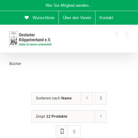
Zum
Wie Sie Mitglied werden…
Inhalt
Wunschliste
Über den Verein
Kontakt
springen
Bücher
Sortieren nach
Name
Zeige
12 Produkte