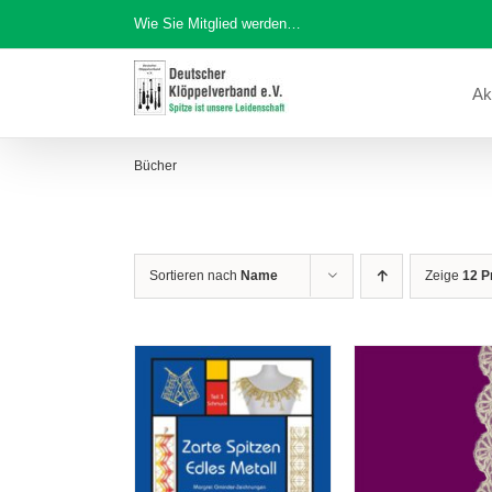
Zum
Wie Sie Mitglied werden…
Inhalt
springen
Ak
Bücher
Sortieren nach
Name
Zeige
12 P