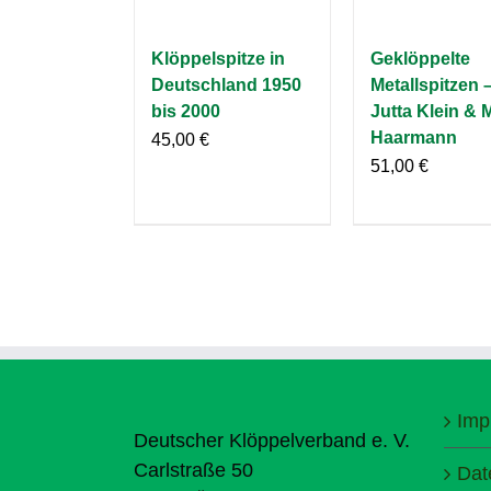
Klöppelspitze in
Geklöppelte
Deutschland 1950
Metallspitzen 
bis 2000
Jutta Klein & 
Haarmann
45,00
€
51,00
€
Imp
Deutscher Klöppelverband e. V.
Carlstraße 50
Dat