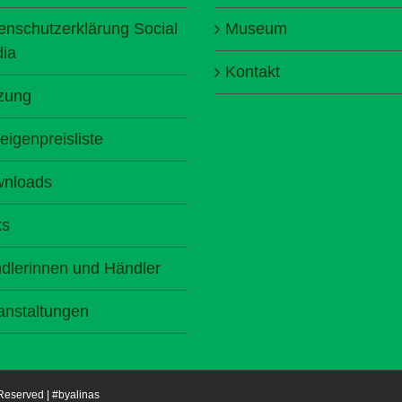
enschutzerklärung Social
Museum
ia
Kontakt
zung
eigenpreisliste
nloads
ks
dlerinnen und Händler
anstaltungen
 Reserved |
#byalinas