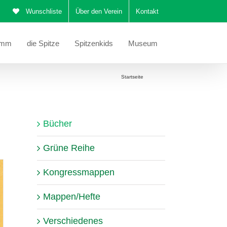
Wunschliste
Über den Verein
Kontakt
amm
die Spitze
Spitzenkids
Museum
Sie befinden sich hier:
Startseite
Bücher
Bücher
Grüne Reihe
Kongressmappen
Mappen/Hefte
Verschiedenes