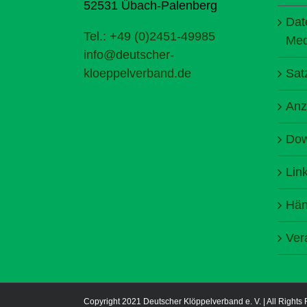
52531 Übach-Palenberg
Dat
Tel.: +49 (0)2451-49985
Med
info@deutscher-
kloeppelverband.de
Sat
Anz
Dow
Lin
Hän
Ver
Copyright 2021 Deutscher Klöppelverband e. V. | All Rights