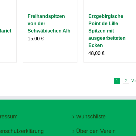
Freihandspitzen
Erzgebirgische
–
von der
Point de Lille-
Mariet
Schwäbischen Alb
Spitzen mit
ausgearbeiteten
15,00
€
Ecken
48,00
€
1
2
Vo
ressum
Wunschliste
enschutzerklärung
Über den Verein