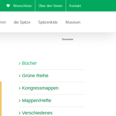
Wunschliste
Über den Verein
Kontakt
amm
die Spitze
Spitzenkids
Museum
Sie befinden sich hier:
Startseite
Bücher
Bücher
Grüne Reihe
Kongressmappen
Mappen/Hefte
Verschiedenes