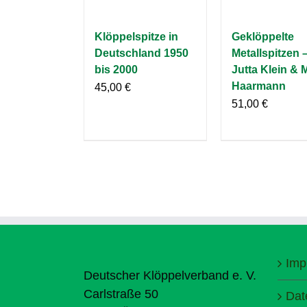
Klöppelspitze in
Geklöppelte
Deutschland 1950
Metallspitzen 
bis 2000
Jutta Klein & 
Haarmann
45,00
€
51,00
€
Imp
Deutscher Klöppelverband e. V.
Carlstraße 50
Dat