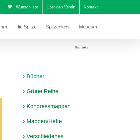
Wunschliste
Über den Verein
Kontakt
amm
die Spitze
Spitzenkids
Museum
Sie befinden sich hier:
Startseite
Bücher
Bücher
Grüne Reihe
Kongressmappen
Mappen/Hefte
Verschiedenes