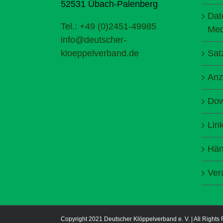
52531 Übach-Palenberg
Dat
Tel.: +49 (0)2451-49985
Med
info@deutscher-
kloeppelverband.de
Sat
Anz
Dow
Lin
Hän
Ver
Copyright 2021 Deutscher Klöppelverband e. V. | All Rights