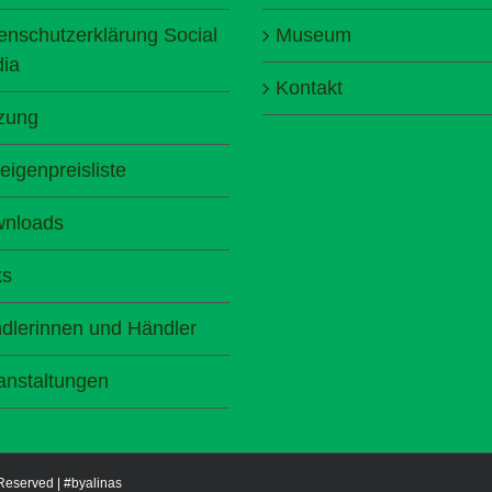
enschutzerklärung Social
Museum
ia
Kontakt
zung
eigenpreisliste
nloads
ks
dlerinnen und Händler
anstaltungen
 Reserved |
#byalinas