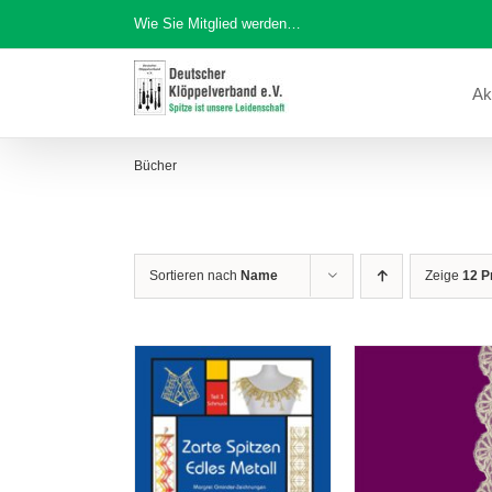
Zum
Wie Sie Mitglied werden…
Inhalt
springen
Ak
Bücher
Sortieren nach
Name
Zeige
12 P