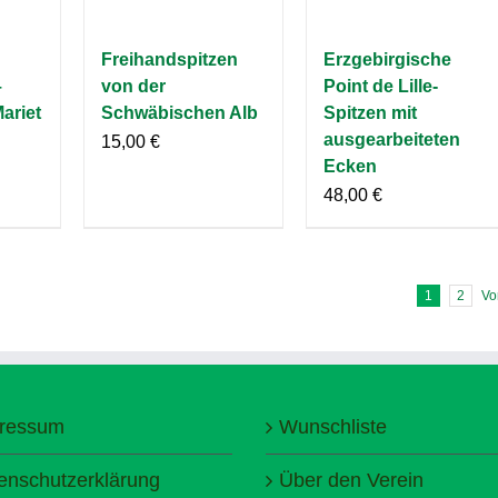
Freihandspitzen
Erzgebirgische
–
von der
Point de Lille-
Mariet
Schwäbischen Alb
Spitzen mit
ausgearbeiteten
15,00
€
Ecken
48,00
€
1
2
Vo
ressum
Wunschliste
enschutzerklärung
Über den Verein