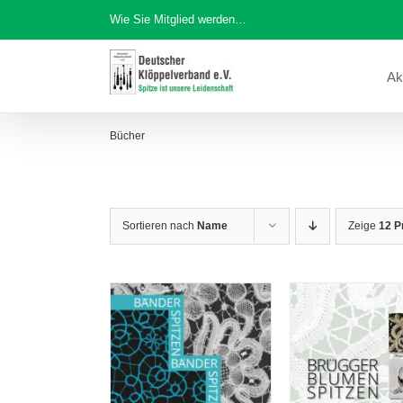
Zum
Wie Sie Mitglied werden…
Inhalt
springen
Ak
Bücher
Sortieren nach
Name
Zeige
12 P