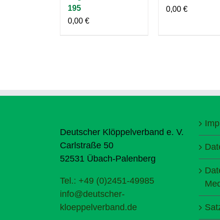
195
0,00
€
0,00
€
Imp
Deutscher Klöppelverband e. V.
Carlstraße 50
Dat
52531 Übach-Palenberg
Dat
Tel.: +49 (0)2451-49985
Med
info@deutscher-
kloeppelverband.de
Sat