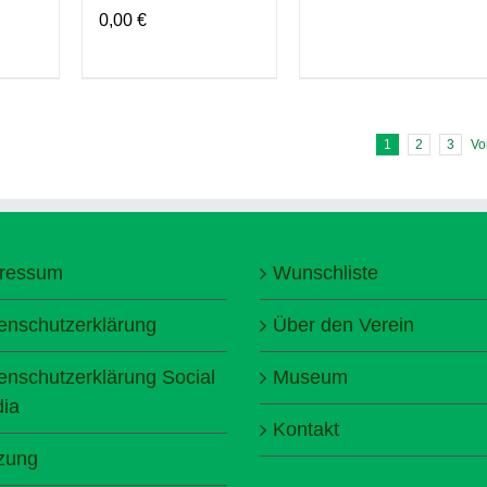
0,00
€
1
2
3
Vo
ressum
Wunschliste
enschutzerklärung
Über den Verein
enschutzerklärung Social
Museum
ia
Kontakt
zung