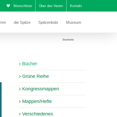
Wunschliste
Über den Verein
Kontakt
amm
die Spitze
Spitzenkids
Museum
Sie befinden sich hier:
Startseite
Bücher
Bücher
Grüne Reihe
Kongressmappen
Mappen/Hefte
Verschiedenes