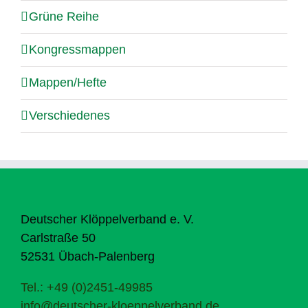
Grüne Reihe
Kongressmappen
Mappen/Hefte
Verschiedenes
Deutscher Klöppelverband e. V.
Carlstraße 50
52531 Übach-Palenberg
Tel.: +49 (0)2451-49985
info@deutscher-kloeppelverband.de