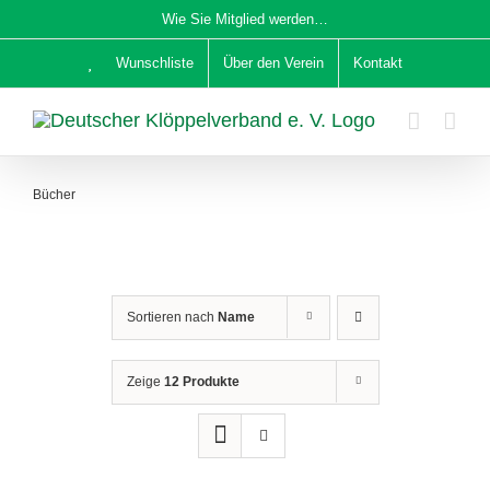
Zum
Wie Sie Mitglied werden…
Inhalt
Wunschliste
Über den Verein
Kontakt
springen
Bücher
Sortieren nach
Name
Zeige
12 Produkte