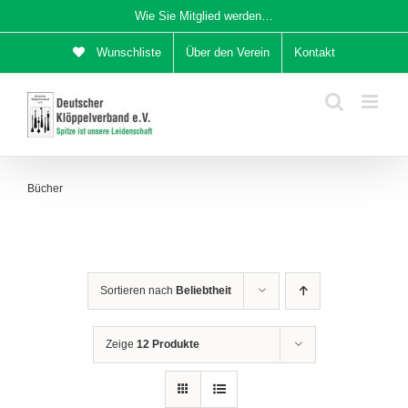
Zum
Wie Sie Mitglied werden…
Inhalt
Wunschliste
Über den Verein
Kontakt
springen
Bücher
Sortieren nach
Beliebtheit
Zeige
12 Produkte