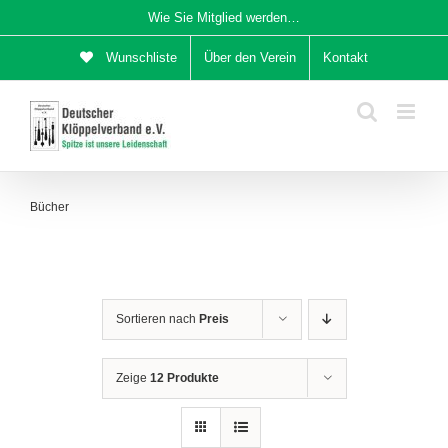
Zum
Wie Sie Mitglied werden…
Inhalt
Wunschliste
Über den Verein
Kontakt
springen
Bücher
Sortieren nach
Preis
Zeige
12 Produkte