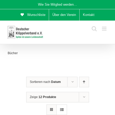
Zum
Wie Sie Mitglied werden…
Inhalt
Wunschliste
Über den Verein
Kontakt
springen
Bücher
Sortieren nach
Datum
Zeige
12 Produkte