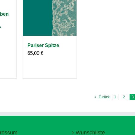
eben
“
Pariser Spitze
65,00
€
Zurück
1
2
3
ressum
Wunschliste