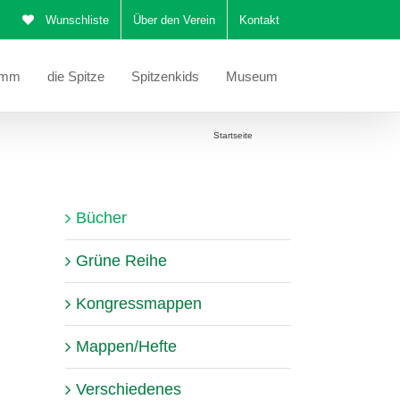
Wunschliste
Über den Verein
Kontakt
amm
die Spitze
Spitzenkids
Museum
Sie befinden sich hier:
Startseite
Bücher
Bücher
Grüne Reihe
Kongressmappen
Mappen/Hefte
Verschiedenes