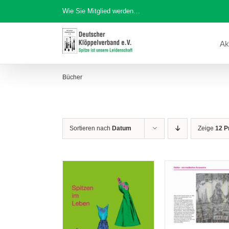
Zum
Wie Sie Mitglied werden…
Inhalt
springen
Ak
Bücher
Sortieren nach
Datum
Zeige
12 P