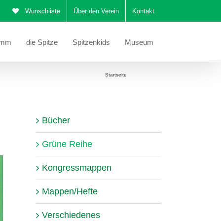
Wunschliste
Über den Verein
Kontakt
amm
die Spitze
Spitzenkids
Museum
Sie befinden sich hier:
Startseite
Grüne Reihe
Bücher
Grüne Reihe
Kongressmappen
Mappen/Hefte
Verschiedenes