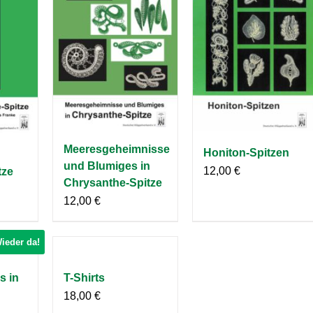
Meeresgeheimnisse
Honiton-Spitzen
und Blumiges in
12,00
€
tze
Chrysanthe-Spitze
12,00
€
ieder da!
 in
T-Shirts
18,00
€