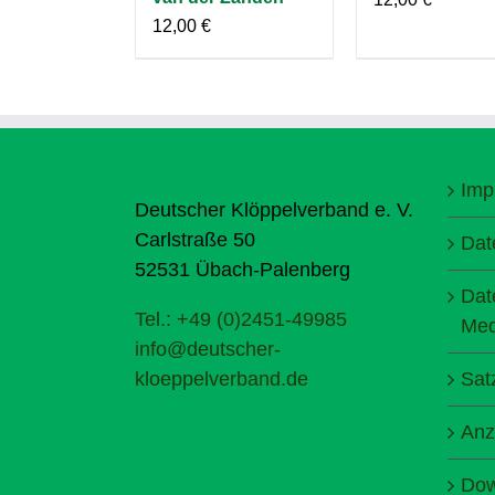
12,00
€
Imp
Deutscher Klöppelverband e. V.
Carlstraße 50
Dat
52531 Übach-Palenberg
Dat
Tel.: +49 (0)2451-49985
Med
info@deutscher-
kloeppelverband.de
Sat
Anz
Dow