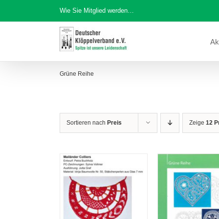
Zum
Wie Sie Mitglied werden…
Inhalt
springen
Ak
Grüne Reihe
Sortieren nach
Preis
Zeige
12 P