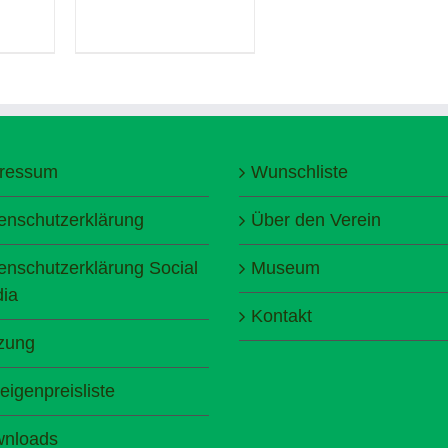
ressum
Wunschliste
enschutzerklärung
Über den Verein
enschutzerklärung Social
Museum
ia
Kontakt
zung
eigenpreisliste
nloads