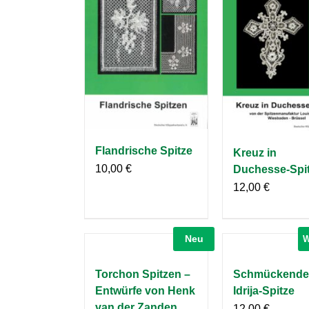
Flandrische Spitze
Kreuz in
10,00
€
Duchesse-Spi
12,00
€
Neu
W
Torchon Spitzen –
Schmückendes
Entwürfe von Henk
Idrija-Spitze
van der Zanden
12,00
€