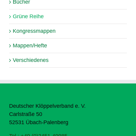
Bücher
Grüne Reihe
Kongressmappen
Mappen/Hefte
Verschiedenes
Deutscher Klöppelverband e. V.
Carlstraße 50
52531 Übach-Palenberg
Tel.: +49 (0)2451-49985