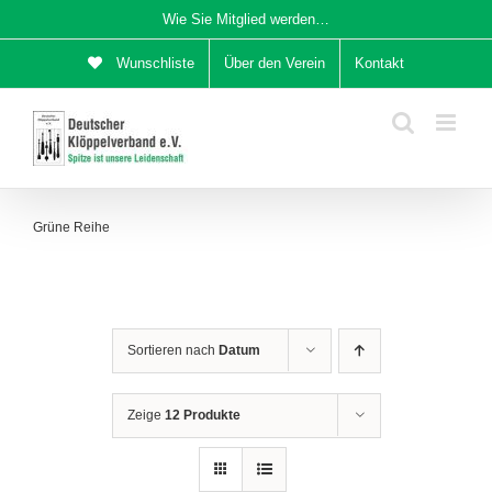
Zum
Wie Sie Mitglied werden…
Inhalt
Wunschliste
Über den Verein
Kontakt
springen
Grüne Reihe
Sortieren nach
Datum
Zeige
12 Produkte