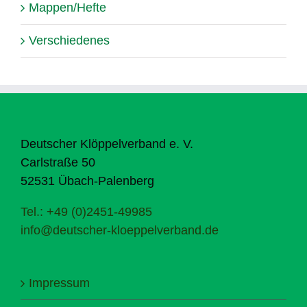
Mappen/Hefte
Verschiedenes
Deutscher Klöppelverband e. V.
Carlstraße 50
52531 Übach-Palenberg
Tel.: +49 (0)2451-49985
info@deutscher-kloeppelverband.de
Impressum