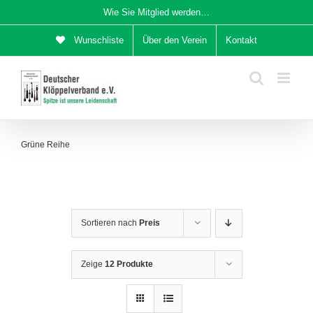
Zum
Wie Sie Mitglied werden…
Inhalt
Wunschliste
Über den Verein
Kontakt
springen
Grüne Reihe
Sortieren nach
Preis
Zeige
12 Produkte