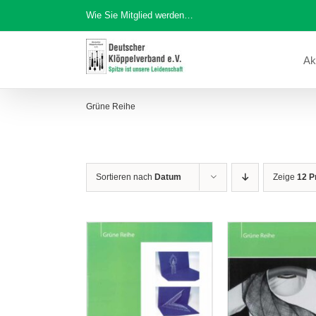
Zum
Wie Sie Mitglied werden…
Inhalt
springen
Ak
Grüne Reihe
Sortieren nach
Datum
Zeige
12 P