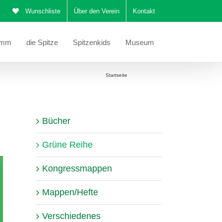
Wunschliste
Über den Verein
Kontakt
amm
die Spitze
Spitzenkids
Museum
Sie befinden sich hier:
Startseite
Grüne Reihe
Bücher
Grüne Reihe
Kongressmappen
Mappen/Hefte
Verschiedenes