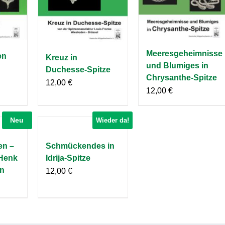
Meeresgeheimnisse
en
Kreuz in
und Blumiges in
Duchesse-Spitze
Chrysanthe-Spitze
12,00
€
12,00
€
Neu
Wieder da!
en –
Schmückendes in
 Henk
Idrija-Spitze
en
12,00
€