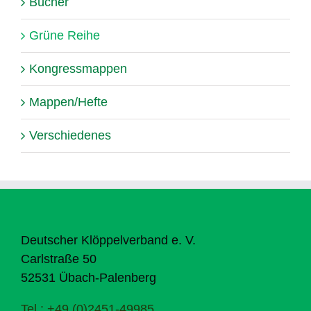
Bücher
Grüne Reihe
Kongressmappen
Mappen/Hefte
Verschiedenes
Deutscher Klöppelverband e. V.
Carlstraße 50
52531 Übach-Palenberg
Tel.: +49 (0)2451-49985