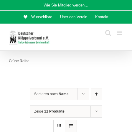
Zum
Wie Sie Mitglied werden…
Inhalt
Wunschliste
Über den Verein
Kontakt
springen
Grüne Reihe
Sortieren nach
Name
Zeige
12 Produkte