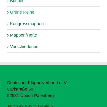
Bücher
Grüne Reihe
Kongressmappen
Mappen/Hefte
Verschiedenes
Deutscher Klöppelverband e. V.
Carlstraße 50
52531 Übach-Palenberg
Tel.: +49 (0)2451-49985