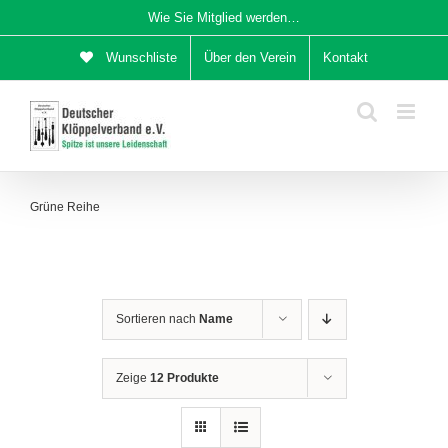
Zum
Wie Sie Mitglied werden…
Inhalt
Wunschliste
Über den Verein
Kontakt
springen
Grüne Reihe
Sortieren nach
Name
Zeige
12 Produkte