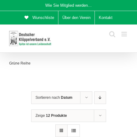
Zum
Wie Sie Mitglied werden…
Inhalt
Wunschliste
Über den Verein
Kontakt
springen
Grüne Reihe
Sortieren nach
Datum
Zeige
12 Produkte