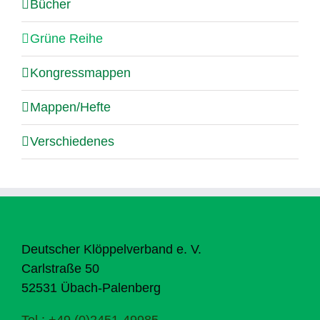
Bücher
Grüne Reihe
Kongressmappen
Mappen/Hefte
Verschiedenes
Deutscher Klöppelverband e. V.
Carlstraße 50
52531 Übach-Palenberg
Tel.: +49 (0)2451-49985