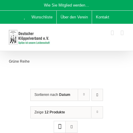
Zum
Wie Sie Mitglied werden…
Inhalt
Wunschliste
Über den Verein
Kontakt
springen
Grüne Reihe
Sortieren nach
Datum
Zeige
12 Produkte