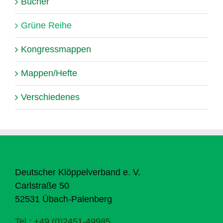
Bücher
Grüne Reihe
Kongressmappen
Mappen/Hefte
Verschiedenes
Deutscher Klöppelverband e. V.
Carlstraße 50
52531 Übach-Palenberg
Tel.: +49 (0)2451-49985