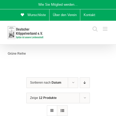
Zum
Wie Sie Mitglied werden…
Inhalt
Wunschliste
Über den Verein
Kontakt
springen
Grüne Reihe
Sortieren nach
Datum
Zeige
12 Produkte