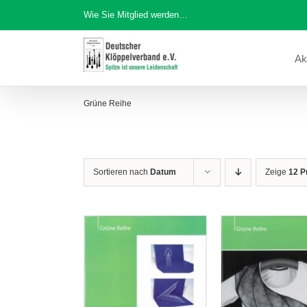
Zum
Wie Sie Mitglied werden…
Inhalt
springen
Ak
Grüne Reihe
Sortieren nach
Datum
Zeige
12 P