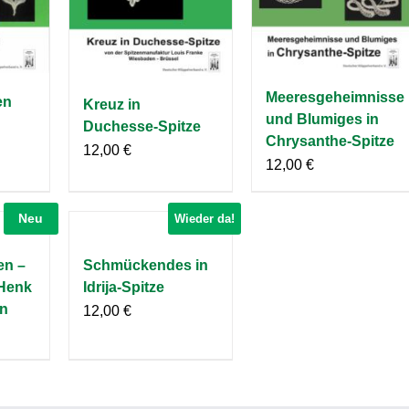
Meeresgeheimnisse
en
Kreuz in
und Blumiges in
Duchesse-Spitze
Chrysanthe-Spitze
12,00
€
12,00
€
Neu
Wieder da!
en –
Schmückendes in
 Henk
Idrija-Spitze
en
12,00
€