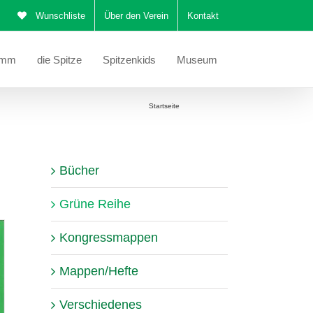
Wunschliste
Über den Verein
Kontakt
amm
die Spitze
Spitzenkids
Museum
Sie befinden sich hier:
Startseite
Grüne Reihe
Bücher
Grüne Reihe
Kongressmappen
Mappen/Hefte
Verschiedenes