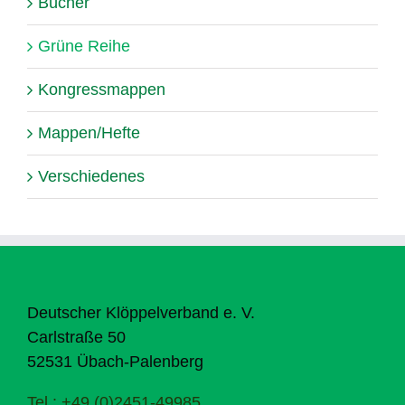
Bücher
Grüne Reihe
Kongressmappen
Mappen/Hefte
Verschiedenes
Deutscher Klöppelverband e. V.
Carlstraße 50
52531 Übach-Palenberg
Tel.: +49 (0)2451-49985