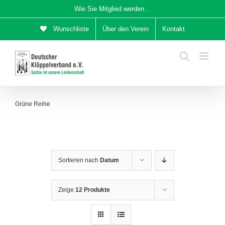
Zum
Wie Sie Mitglied werden…
Inhalt
Wunschliste
Über den Verein
Kontakt
springen
Grüne Reihe
Sortieren nach
Datum
Zeige
12 Produkte