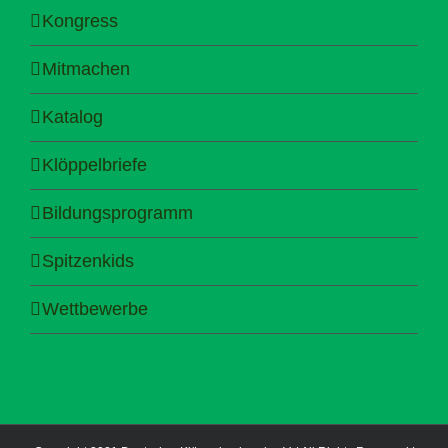
Kongress
Mitmachen
Katalog
Klöppelbriefe
Bildungsprogramm
Spitzenkids
Wettbewerbe