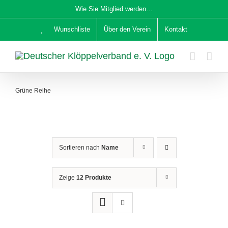
Zum
Wie Sie Mitglied werden…
Inhalt
Wunschliste
Über den Verein
Kontakt
springen
Grüne Reihe
Sortieren nach
Name
Zeige
12 Produkte